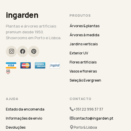
ingarden
PRODUTOS
Plantas e árvores artificiais
Árvores & plantas
premium desde 1950.
Árvores à medida
Showrooms em Porto e Lisboa.
Jardins verticais
Exterior UV
Flores artificiais
Vasos e floreiras
Seleção Evergreen
AJUDA
CONTACTO
Estado da encomenda
+351 22 996 37 37
Informações de envio
contacto@ingarden.pt
Devoluções
Porto & Lisboa