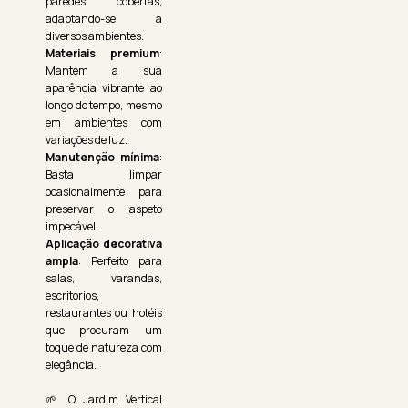
paredes cobertas,
adaptando-se a
diversos ambientes.
Materiais premium
:
Mantém a sua
aparência vibrante ao
longo do tempo, mesmo
em ambientes com
variações de luz.
Manutenção mínima
:
Basta limpar
ocasionalmente para
preservar o aspeto
impecável.
Aplicação decorativa
ampla
: Perfeito para
salas, varandas,
escritórios,
restaurantes ou hotéis
que procuram um
toque de natureza com
elegância.
🌱 O Jardim Vertical