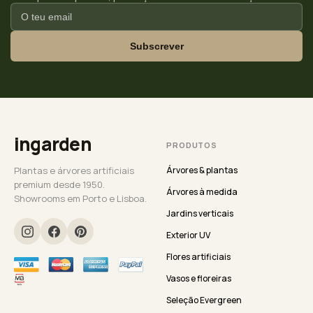
Subscrever
ingarden
PRODUTOS
Plantas e árvores artificiais
Árvores & plantas
premium desde 1950.
Árvores à medida
Showrooms em Porto e Lisboa.
Jardins verticais
Exterior UV
Flores artificiais
Vasos e floreiras
Seleção Evergreen