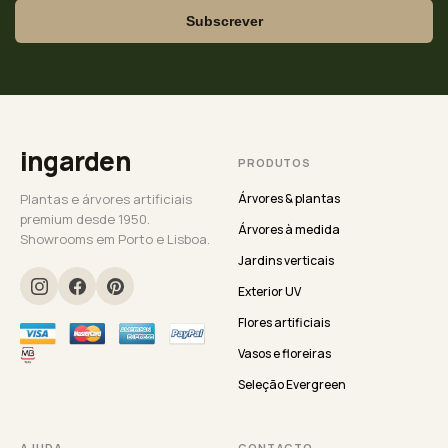
Subscrever
ingarden
PRODUTOS
Plantas e árvores artificiais
Árvores & plantas
premium desde 1950.
Árvores à medida
Showrooms em Porto e Lisboa.
Jardins verticais
Exterior UV
Flores artificiais
Vasos e floreiras
Seleção Evergreen
AJUDA
CONTACTO