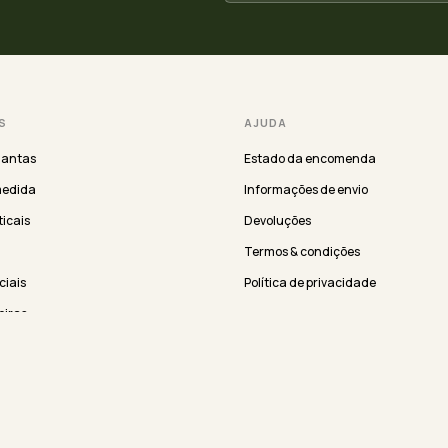
S
AJUDA
lantas
Estado da encomenda
medida
Informações de envio
ticais
Devoluções
Termos & condições
iciais
Política de privacidade
eiras
EMPRESA
ergreen
Sobre nós
Showrooms