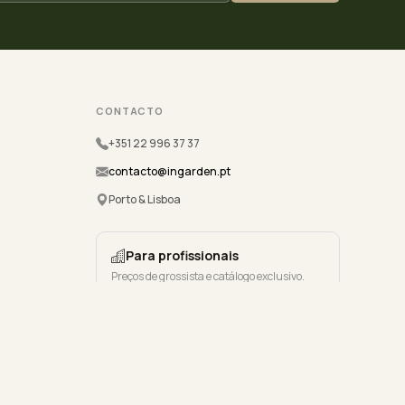
CONTACTO
+351 22 996 37 37
contacto@ingarden.pt
Porto & Lisboa
Para profissionais
Preços de grossista e catálogo exclusivo.
Registe-se