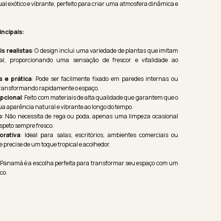
al exótico e vibrante, perfeito para criar uma atmosfera dinâmica e
incipais:
s realistas
: O design inclui uma variedade de plantas que imitam
cal, proporcionando uma sensação de frescor e vitalidade ao
s e prática
: Pode ser facilmente fixado em paredes internas ou
 transformando rapidamente o espaço.
pcional
: Feito com materiais de alta qualidade que garantem que o
 aparência natural e vibrante ao longo do tempo.
o
: Não necessita de rega ou poda, apenas uma limpeza ocasional
speto sempre fresco.
orativa
: Ideal para salas, escritórios, ambientes comerciais ou
 precise de um toque tropical e acolhedor.
l Panamá é a escolha perfeita para transformar seu espaço com um
ico.