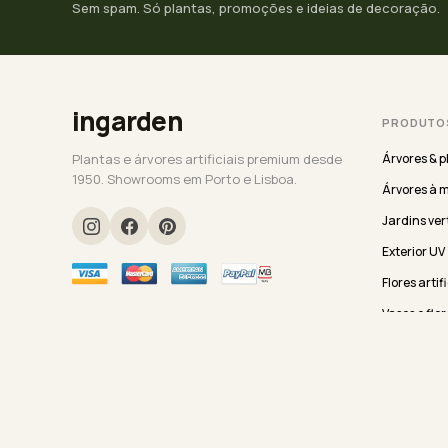
Sem spam. Só plantas, promoções e ideias de decoração.
ingarden
PRODUTO
Plantas e árvores artificiais premium desde
Árvores & p
1950. Showrooms em Porto e Lisboa.
Árvores à 
Jardins ver
Exterior UV
Flores artif
Vasos e flor
Seleção Ev