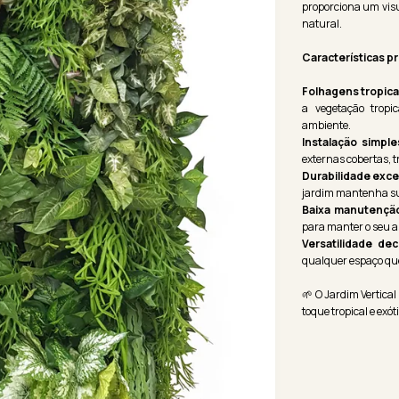
proporciona um visu
natural.
Características pr
Folhagens tropicai
a vegetação tropi
ambiente.
Instalação simple
externas cobertas,
Durabilidade exce
jardim mantenha sua
Baixa manutençã
para manter o seu a
Versatilidade dec
qualquer espaço que
🌱 O Jardim Vertica
toque tropical e exót