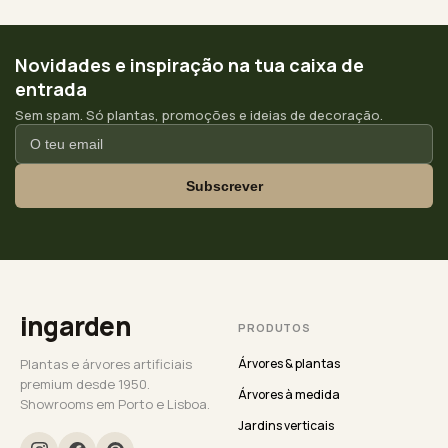
Novidades e inspiração na tua caixa de
entrada
Sem spam. Só plantas, promoções e ideias de decoração.
Subscrever
ingarden
PRODUTOS
Plantas e árvores artificiais
Árvores & plantas
premium desde 1950.
Árvores à medida
Showrooms em Porto e Lisboa.
Jardins verticais