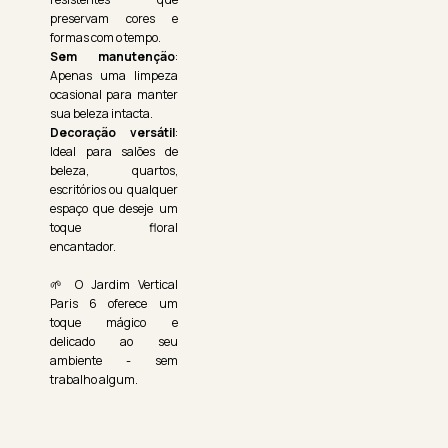
preservam cores e
formas com o tempo.
Sem manutenção
:
Apenas uma limpeza
ocasional para manter
sua beleza intacta.
Decoração versátil
:
Ideal para salões de
beleza, quartos,
escritórios ou qualquer
espaço que deseje um
toque floral
encantador.
🌱 O Jardim Vertical
Paris 6 oferece um
toque mágico e
delicado ao seu
ambiente - sem
trabalho algum.