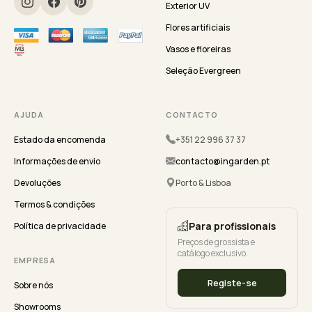
Exterior UV
Flores artificiais
Vasos e floreiras
Seleção Evergreen
AJUDA
CONTACTO
Estado da encomenda
+351 22 996 37 37
Informações de envio
contacto@ingarden.pt
Devoluções
Porto & Lisboa
Termos & condições
Para profissionais
Política de privacidade
Preços de grossista e
catálogo exclusivo.
EMPRESA
Registe-se
Sobre nós
Showrooms