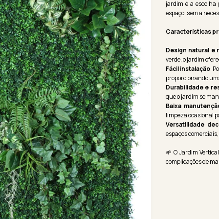
jardim é a escolha
espaço, sem a neces
Características pr
Design natural e
verde, o jardim ofer
Fácil instalação
: P
proporcionando uma 
Durabilidade e re
que o jardim se man
Baixa manutençã
limpeza ocasional p
Versatilidade dec
espaços comerciais,
🌱 O Jardim Vertica
complicações de m