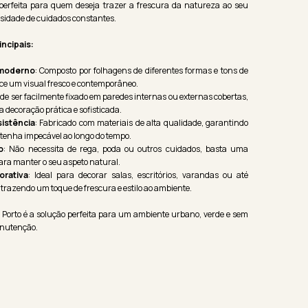
 perfeita para quem deseja trazer a frescura da natureza ao seu
sidade de cuidados constantes.
incipais:
 moderno
: Composto por folhagens de diferentes formas e tons de
ece um visual fresco e contemporâneo.
ode ser facilmente fixado em paredes internas ou externas cobertas,
decoração prática e sofisticada.
sistência
: Fabricado com materiais de alta qualidade, garantindo
tenha impecável ao longo do tempo.
o
: Não necessita de rega, poda ou outros cuidados, basta uma
ara manter o seu aspeto natural.
orativa
: Ideal para decorar salas, escritórios, varandas ou até
 trazendo um toque de frescura e estilo ao ambiente.
l Porto é a solução perfeita para um ambiente urbano, verde e sem
anutenção.