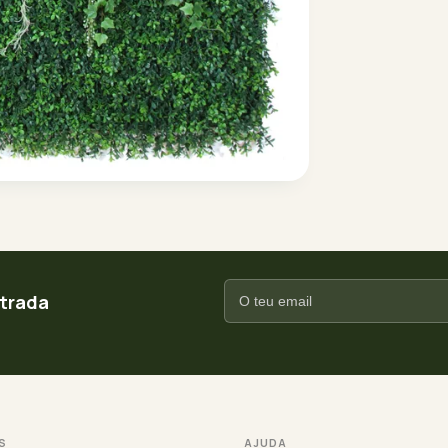
ntrada
S
AJUDA