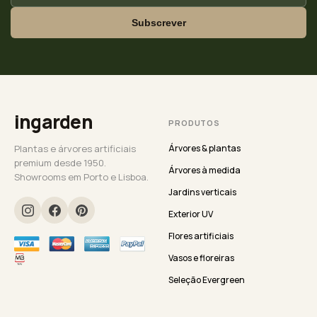
Subscrever
ingarden
PRODUTOS
Plantas e árvores artificiais
Árvores & plantas
premium desde 1950.
Árvores à medida
Showrooms em Porto e Lisboa.
Jardins verticais
Exterior UV
Flores artificiais
Vasos e floreiras
Seleção Evergreen