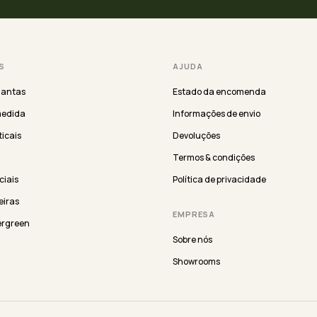
S
AJUDA
lantas
Estado da encomenda
medida
Informações de envio
ticais
Devoluções
Termos & condições
iciais
Política de privacidade
eiras
EMPRESA
ergreen
Sobre nós
Showrooms