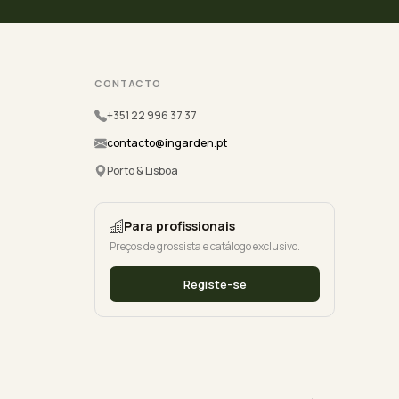
CONTACTO
+351 22 996 37 37
contacto@ingarden.pt
Porto & Lisboa
Para profissionais
Preços de grossista e catálogo exclusivo.
Registe-se