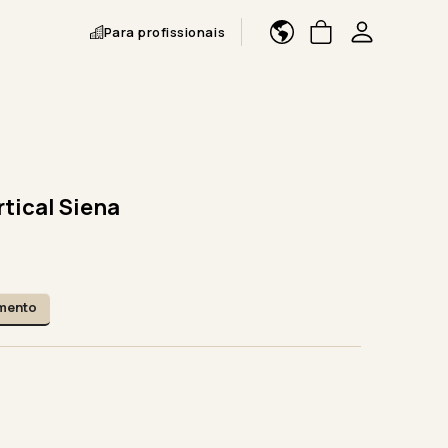
Para profissionais
rtical Siena
amento