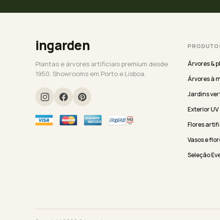
ingarden
PRODUTO
Plantas e árvores artificiais premium desde
Árvores & p
1950. Showrooms em Porto e Lisboa.
Árvores à 
Jardins ver
Exterior UV
Flores artif
Vasos e flor
Seleção Ev