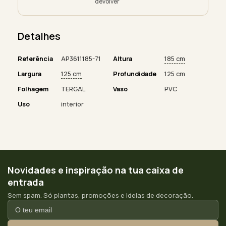
devolver
Detalhes
Referência
AP3611185-71
Altura
185 cm
Largura
125 cm
Profundidade
125 cm
Folhagem
TERGAL
Vaso
PVC
Uso
interior
Novidades e inspiração na tua caixa de
entrada
Sem spam. Só plantas, promoções e ideias de decoração.