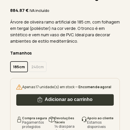
884.87
€
IVA incluído
Árvore de oliveira ramo artificial de 185 cm, com folhagem
em tergal (poliéster) na cor verde. O tronco é em
sintético e vem num vaso de PVC. Ideal para decorar
ambientes de estilo mediterrânico.
Tamanhos
185cm
240cm
Apenas 17 unidade(s) em stock —
Encomende agora!
Adicionar ao carrinho
Compra segura
Devoluções
Apoio ao cliente
Pagamentos
fáceis
Estamos
14 dias para
protegidos
disponíveis