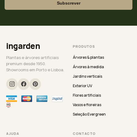
Subscrever
ingarden
PRODUTOS
Plantas e árvores artificiais
Árvores & plantas
premium desde 1950.
Árvores à medida
Showrooms em Porto e Lisboa.
Jardins verticais
Exterior UV
Flores artificiais
Vasos e floreiras
Seleção Evergreen
AJUDA
CONTACTO