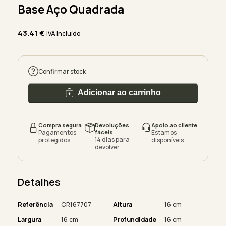
Base Aço Quadrada
43.41
€
IVA incluído
Confirmar stock
Adicionar ao carrinho
Compra segura
Devoluções
Apoio ao cliente
Pagamentos
fáceis
Estamos
14 dias para
protegidos
disponíveis
devolver
Detalhes
Referência
CR167707
Altura
16 cm
Largura
16 cm
Profundidade
16 cm