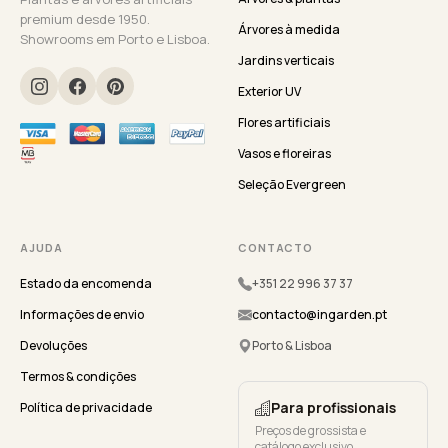
premium desde 1950.
Árvores à medida
Showrooms em Porto e Lisboa.
Jardins verticais
Exterior UV
Flores artificiais
Vasos e floreiras
Seleção Evergreen
AJUDA
CONTACTO
Estado da encomenda
+351 22 996 37 37
Informações de envio
contacto@ingarden.pt
Devoluções
Porto & Lisboa
Termos & condições
Para profissionais
Política de privacidade
Preços de grossista e
catálogo exclusivo.