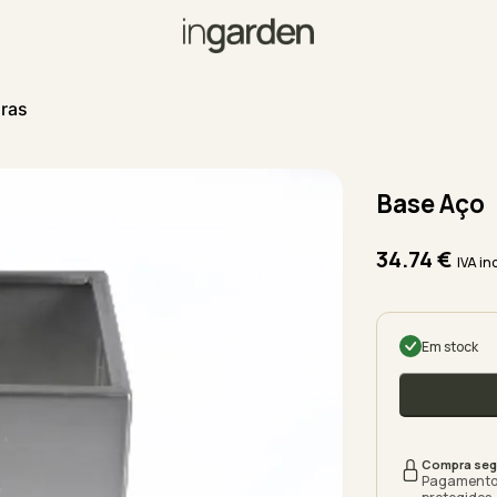
iras
Base Aço
34.74
€
IVA in
Em stock
Compra seg
Pagamento