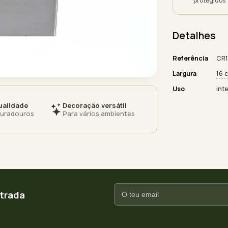
protegidos
Detalhes
Referência
CR1
Largura
16 
Uso
inte
ualidade
Decoração versátil
duradouros
Para vários ambientes
ntrada