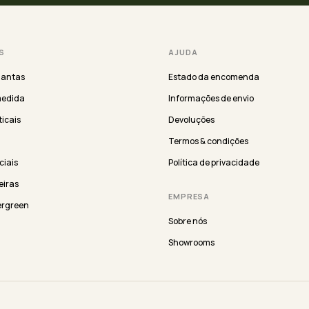
S
AJUDA
lantas
Estado da encomenda
medida
Informações de envio
ticais
Devoluções
Termos & condições
iciais
Política de privacidade
eiras
EMPRESA
ergreen
Sobre nós
Showrooms