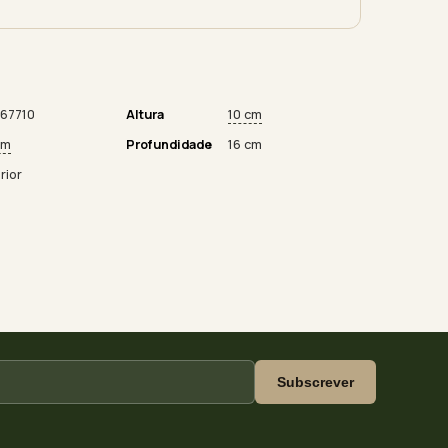
67710
Altura
10 cm
cm
Profundidade
16 cm
rior
Subscrever