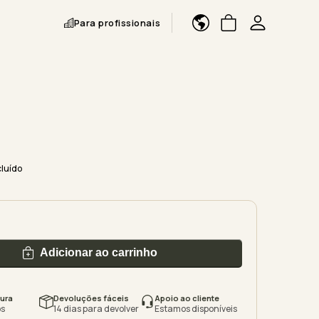
Para profissionais
cluído
Adicionar ao carrinho
ura
Devoluções fáceis
Apoio ao cliente
s
14 dias para devolver
Estamos disponíveis