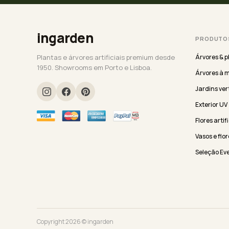
ingarden
PRODUTO
Plantas e árvores artificiais premium desde
Árvores & p
1950. Showrooms em Porto e Lisboa.
Árvores à 
Jardins ver
Exterior UV
Flores artif
Vasos e flor
Seleção Ev
Copyright 2026 © ingarden