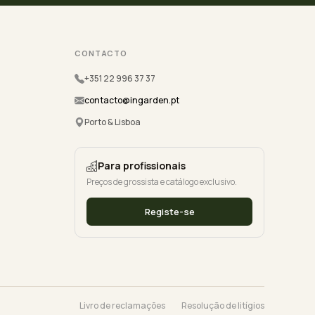
CONTACTO
+351 22 996 37 37
contacto@ingarden.pt
Porto & Lisboa
Para profissionais
Preços de grossista e catálogo exclusivo.
Registe-se
Livro de reclamações
Resolução de litígios