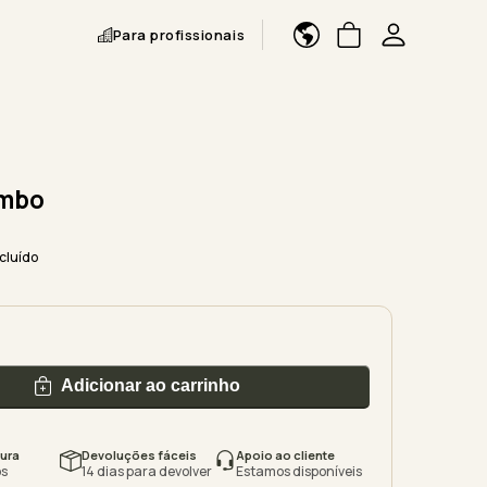
Para profissionais
umbo
ncluído
Adicionar ao carrinho
ura
Devoluções fáceis
Apoio ao cliente
s
14 dias para devolver
Estamos disponíveis