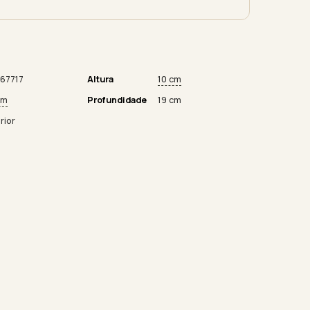
67717
Altura
10 cm
cm
Profundidade
19 cm
rior