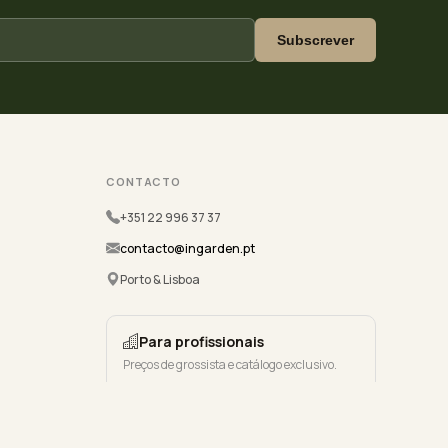
Subscrever
CONTACTO
+351 22 996 37 37
contacto@ingarden.pt
Porto & Lisboa
Para profissionais
Preços de grossista e catálogo exclusivo.
Registe-se