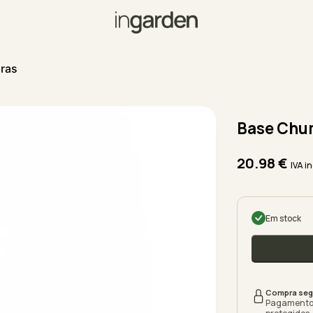
iras
Base Ch
20.98
€
IVA i
Em stock
Compra seg
Pagamento