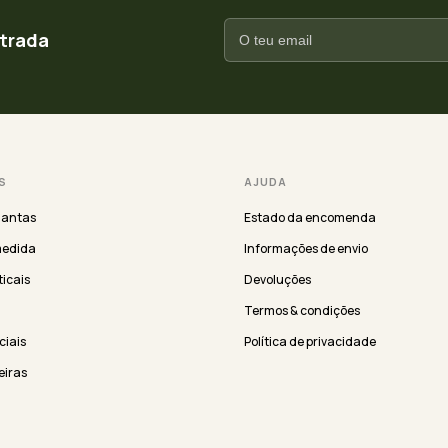
ntrada
S
AJUDA
lantas
Estado da encomenda
medida
Informações de envio
ticais
Devoluções
Termos & condições
iciais
Política de privacidade
eiras
EMPRESA
ergreen
Sobre nós