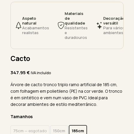
Materiais
Aspeto
de
Decoração
natural
qualidade
versátil
Acabamentos
Resistentes
Para vários
realistas
e
ambientes
duradouros
Cacto
347.95
€
IVA incluído
Árvore de cacto tronco triplo ramo artificial de 185 cm,
com folhagem em polietileno (PE) na cor verde. O tronco
é em sintético e vem num vaso de PVC. Ideal para
decorar ambientes de estilo mediterrânico.
Tamanhos
75cm
— esgotado
150cm
185cm