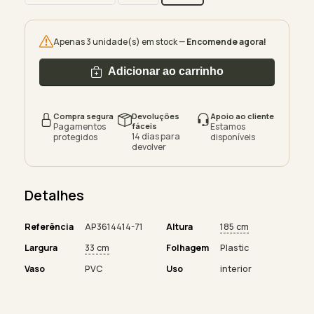
Apenas 3 unidade(s) em stock —
Encomende agora!
Adicionar ao carrinho
Compra segura
Devoluções
Apoio ao cliente
Pagamentos
fáceis
Estamos
14 dias para
protegidos
disponíveis
devolver
Detalhes
Referência
AP3614414-71
Altura
185 cm
Largura
33 cm
Folhagem
Plastic
Vaso
PVC
Uso
interior