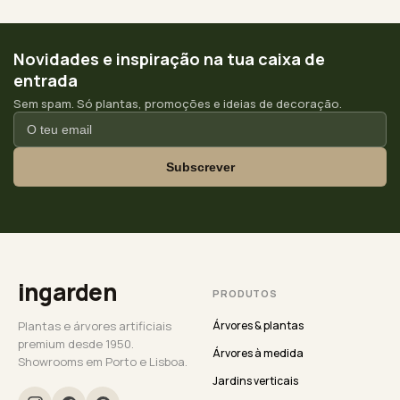
Novidades e inspiração na tua caixa de
entrada
Sem spam. Só plantas, promoções e ideias de decoração.
Subscrever
ingarden
PRODUTOS
Plantas e árvores artificiais
Árvores & plantas
premium desde 1950.
Árvores à medida
Showrooms em Porto e Lisboa.
Jardins verticais