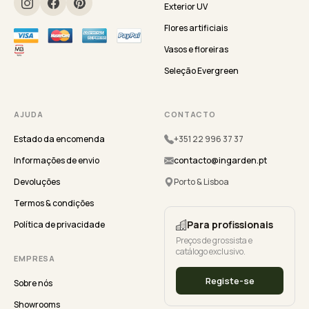
Exterior UV
Flores artificiais
Vasos e floreiras
Seleção Evergreen
AJUDA
CONTACTO
Estado da encomenda
+351 22 996 37 37
Informações de envio
contacto@ingarden.pt
Devoluções
Porto & Lisboa
Termos & condições
Para profissionais
Política de privacidade
Preços de grossista e
catálogo exclusivo.
EMPRESA
Registe-se
Sobre nós
Showrooms