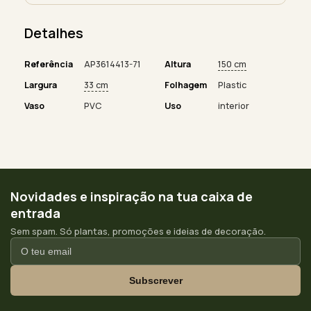
Detalhes
Referência
AP3614413-71
Altura
150 cm
Largura
33 cm
Folhagem
Plastic
Vaso
PVC
Uso
interior
Novidades e inspiração na tua caixa de
entrada
Sem spam. Só plantas, promoções e ideias de decoração.
Subscrever