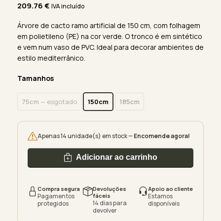
209.76
€
IVA incluído
Árvore de cacto ramo artificial de 150 cm, com folhagem
em polietileno (PE) na cor verde. O tronco é em sintético
e vem num vaso de PVC. Ideal para decorar ambientes de
estilo mediterrânico.
Tamanhos
75cm
— esgotado
150cm
185cm
Apenas 14 unidade(s) em stock —
Encomende agora!
Adicionar ao carrinho
Compra segura
Devoluções
Apoio ao cliente
Pagamentos
fáceis
Estamos
14 dias para
protegidos
disponíveis
devolver