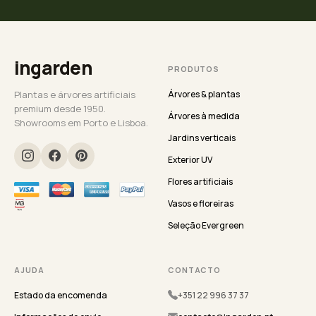
ingarden
PRODUTOS
Plantas e árvores artificiais
Árvores & plantas
premium desde 1950.
Árvores à medida
Showrooms em Porto e Lisboa.
Jardins verticais
Exterior UV
Flores artificiais
Vasos e floreiras
Seleção Evergreen
AJUDA
CONTACTO
Estado da encomenda
+351 22 996 37 37