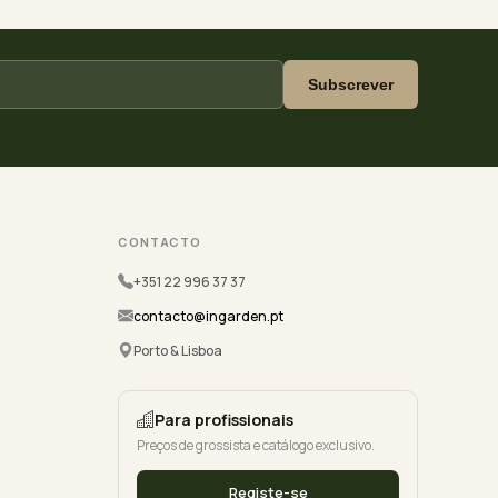
Subscrever
CONTACTO
+351 22 996 37 37
contacto@ingarden.pt
Porto & Lisboa
Para profissionais
Preços de grossista e catálogo exclusivo.
Registe-se