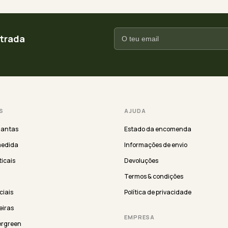
ntrada
S
AJUDA
lantas
Estado da encomenda
medida
Informações de envio
ticais
Devoluções
Termos & condições
iciais
Política de privacidade
eiras
EMPRESA
ergreen