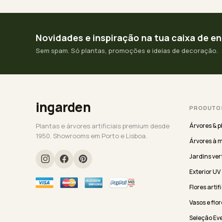
Novidades e inspiração na tua caixa de e
Sem spam. Só plantas, promoções e ideias de decoração.
ingarden
PRODUTO
Plantas e árvores artificiais premium desde
Árvores & p
1950. Showrooms em Porto e Lisboa.
Árvores à 
Jardins ver
Exterior UV
Flores artif
Vasos e flor
Seleção Ev