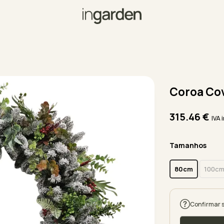
Coroa Co
315.46
€
IVA 
Tamanhos
80cm
100c
Confirmar 