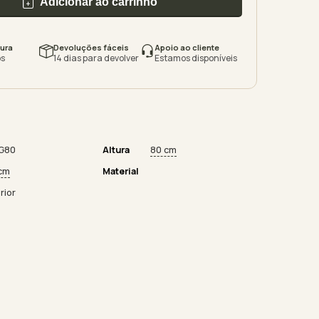
Adicionar ao carrinho
ura
Devoluções fáceis
Apoio ao cliente
s
14 dias para devolver
Estamos disponíveis
G80
Altura
80 cm
cm
Material
rior