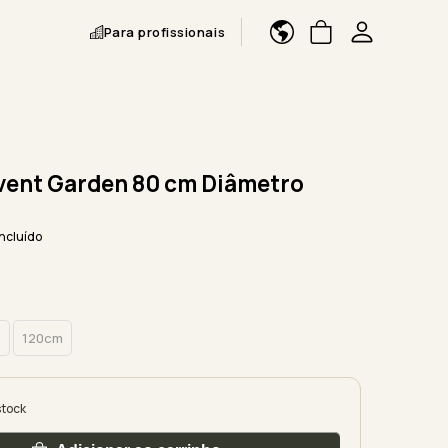
Para profissionais
vent Garden 80 cm Diâmetro
incluído
m
120cm
stock