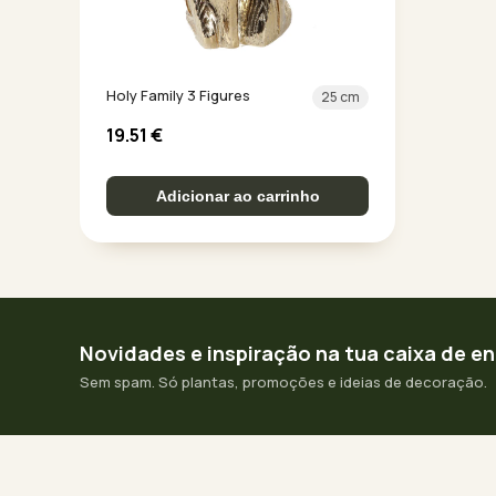
Holy Family 3 Figures
25 cm
19.51
€
Adicionar ao carrinho
Novidades e inspiração na tua caixa de e
Sem spam. Só plantas, promoções e ideias de decoração.