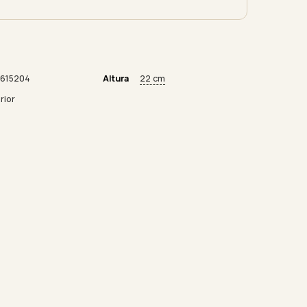
615204
Altura
22 cm
rior