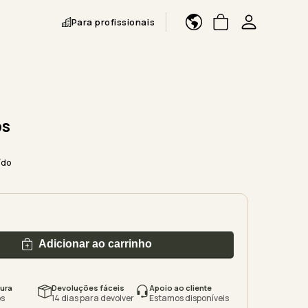
Para profissionais
os
ído
Adicionar ao carrinho
ura
Devoluções fáceis
Apoio ao cliente
s
14 dias para devolver
Estamos disponíveis