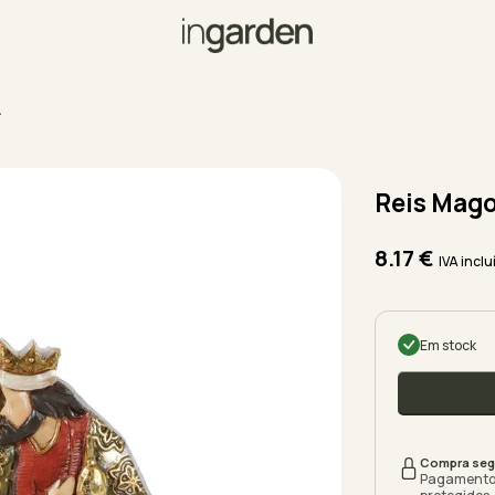
A
Reis Mag
8.17
€
IVA inclu
Em stock
Compra seg
Pagamento