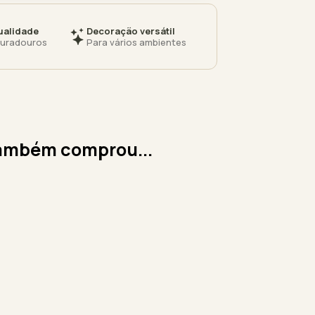
ualidade
Decoração versátil
duradouros
Para vários ambientes
ambém comprou...