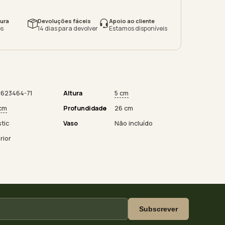
ura
Devoluções fáceis
Apoio ao cliente
s
14 dias para devolver
Estamos disponíveis
623464-71
Altura
5 cm
cm
Profundidade
26 cm
stic
Vaso
Não incluído
rior
Subscrever