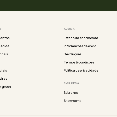
S
AJUDA
lantas
Estado da encomenda
medida
Informações de envio
ticais
Devoluções
Termos & condições
iciais
Política de privacidade
eiras
EMPRESA
ergreen
Sobre nós
Showrooms