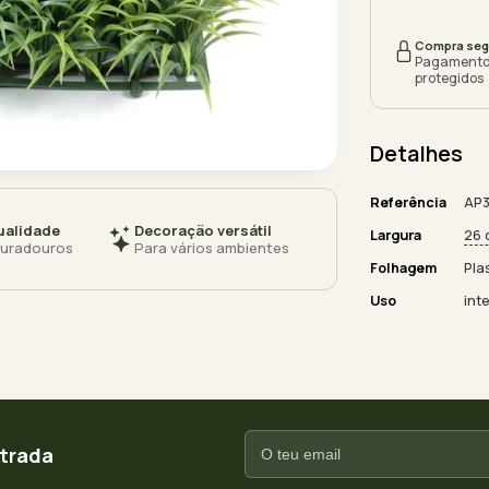
Compra seg
Pagamento
protegidos
Detalhes
Referência
AP3
ualidade
Decoração versátil
Largura
26 
duradouros
Para vários ambientes
Folhagem
Pla
Uso
inte
ntrada