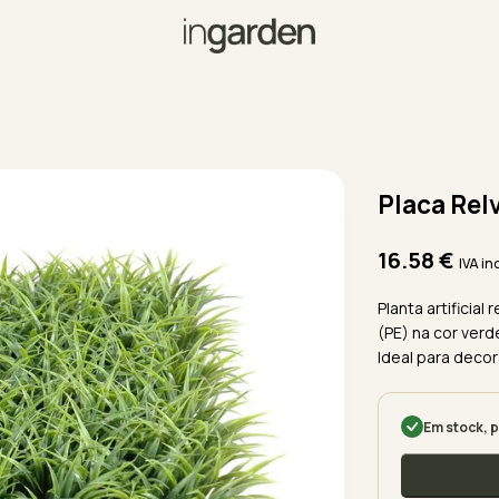
Placa Rel
16.58
€
IVA in
Planta artificial
(PE) na cor verd
Ideal para decor
Em stock, p