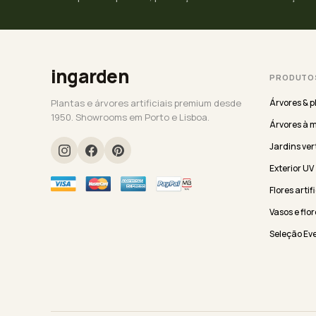
ingarden
PRODUTO
Plantas e árvores artificiais premium desde
Árvores & p
1950. Showrooms em Porto e Lisboa.
Árvores à 
Jardins ver
Exterior UV
Flores artif
Vasos e flor
Seleção Ev