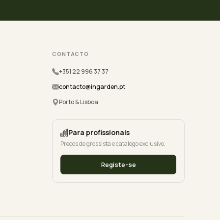
CONTACTO
+351 22 996 37 37
contacto@ingarden.pt
Porto & Lisboa
Para profissionais
Preços de grossista e catálogo exclusivo.
Registe-se