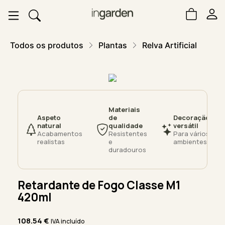
Todos os produtos
Plantas
Relva Artificial
Materiais
Aspeto
de
Decoração
natural
qualidade
versátil
Acabamentos
Resistentes
Para vários
realistas
e
ambientes
duradouros
Retardante de Fogo Classe M1
420ml
108.54
€
IVA incluído