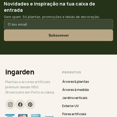
Novidades e inspiração na tua caixa de
entrada
Sem spam. Só plantas, promoções e ideias de decoração.
Subscrever
ingarden
PRODUTOS
Plantas e árvores artificiais
Árvores & plantas
premium desde 1950.
Árvores à medida
Showrooms em Porto e Lisboa.
Jardins verticais
Exterior UV
Flores artificiais