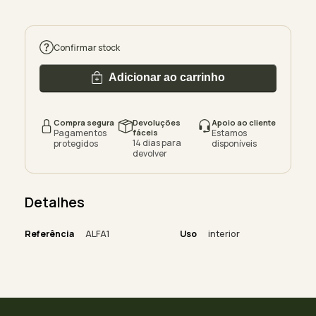
Confirmar stock
Adicionar ao carrinho
Compra segura
Devoluções
Apoio ao cliente
Pagamentos
fáceis
Estamos
14 dias para
protegidos
disponíveis
devolver
Detalhes
Referência
ALFA1
Uso
interior