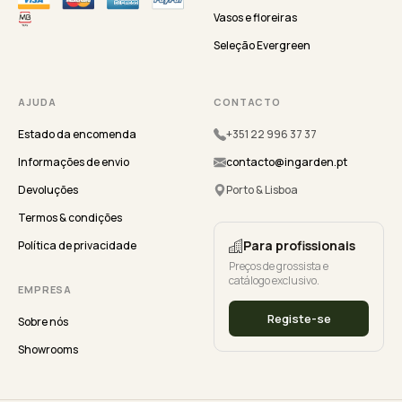
Vasos e floreiras
Seleção Evergreen
AJUDA
CONTACTO
Estado da encomenda
+351 22 996 37 37
Informações de envio
contacto@ingarden.pt
Devoluções
Porto & Lisboa
Termos & condições
Para profissionais
Política de privacidade
Preços de grossista e
catálogo exclusivo.
EMPRESA
Registe-se
Sobre nós
Showrooms