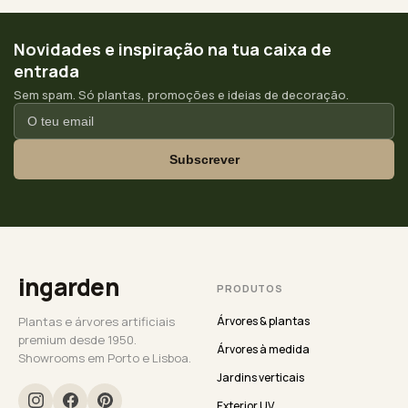
Novidades e inspiração na tua caixa de
entrada
Sem spam. Só plantas, promoções e ideias de decoração.
Subscrever
ingarden
PRODUTOS
Plantas e árvores artificiais
Árvores & plantas
premium desde 1950.
Árvores à medida
Showrooms em Porto e Lisboa.
Jardins verticais
Exterior UV