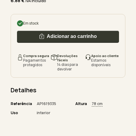
6.88
€
IVA incluído
Em stock
Adicionar ao carrinho
Compra segura
Devoluções
Apoio ao cliente
Pagamentos
fáceis
Estamos
14 dias para
protegidos
disponíveis
devolver
Detalhes
Referência
AP1619335
Altura
78 cm
Uso
interior