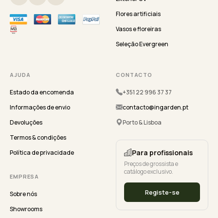
Flores artificiais
Vasos e floreiras
Seleção Evergreen
AJUDA
CONTACTO
Estado da encomenda
+351 22 996 37 37
Informações de envio
contacto@ingarden.pt
Devoluções
Porto & Lisboa
Termos & condições
Para profissionais
Política de privacidade
Preços de grossista e
catálogo exclusivo.
EMPRESA
Registe-se
Sobre nós
Showrooms