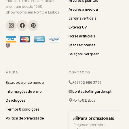
Plantas e árvores artificiais
Árvores & plantas
premium desde 1950.
Árvores à medida
Showrooms em Porto e Lisboa.
Jardins verticais
Exterior UV
Flores artificiais
Vasos e floreiras
Seleção Evergreen
AJUDA
CONTACTO
Estado da encomenda
+351 22 996 37 37
Informações de envio
contacto@ingarden.pt
Devoluções
Porto & Lisboa
Termos & condições
Para profissionais
Política de privacidade
Preços de grossista e