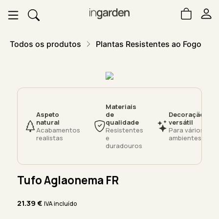
Todos os produtos
Plantas Resistentes ao Fogo
Materiais
Aspeto
de
Decoração
natural
qualidade
versátil
Acabamentos
Resistentes
Para vários
realistas
e
ambientes
duradouros
Tufo Aglaonema FR
21.39
€
IVA incluído