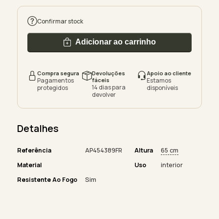
Confirmar stock
Adicionar ao carrinho
Compra segura
Devoluções
Apoio ao cliente
Pagamentos
fáceis
Estamos
14 dias para
protegidos
disponíveis
devolver
Detalhes
Referência
AP454389FR
Altura
65 cm
Material
Uso
interior
Resistente Ao Fogo
Sim