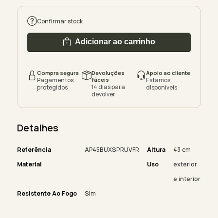
Confirmar stock
Adicionar ao carrinho
Compra segura
Devoluções
Apoio ao cliente
Pagamentos
fáceis
Estamos
14 dias para
protegidos
disponíveis
devolver
Detalhes
Referência
AP45BUXSPRUVFR
Altura
43 cm
Material
Uso
exterior
e interior
Resistente Ao Fogo
Sim