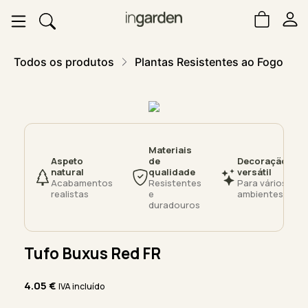
Todos os produtos
Plantas Resistentes ao Fogo
Materiais
Aspeto
de
Decoração
natural
qualidade
versátil
Acabamentos
Resistentes
Para vários
realistas
e
ambientes
duradouros
Tufo Buxus Red FR
4.05
€
IVA incluído