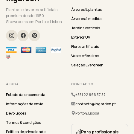
Plantas e árvores artificiais
Árvores & plantas
premium desde 1950.
Árvores à medida
Showrooms em Porto e Lisboa.
Jardins verticais
Exterior UV
Flores artificiais
Vasos e floreiras
Seleção Evergreen
AJUDA
CONTACTO
Estado da encomenda
+351 22 996 37 37
Informações de envio
contacto@ingarden.pt
Devoluções
Porto & Lisboa
Termos & condições
Para profissionais
Política de privacidade