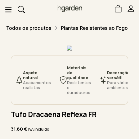
Todos os produtos
Plantas Resistentes ao Fogo
Materiais
Aspeto
de
Decoração
natural
qualidade
versátil
Acabamentos
Resistentes
Para vários
realistas
e
ambientes
duradouros
Tufo Dracaena Reflexa FR
31.60
€
IVA incluído