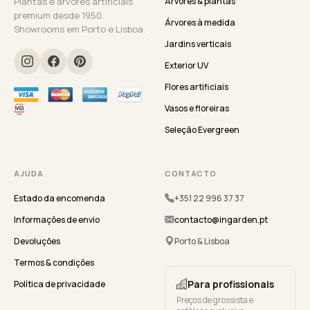
Plantas e árvores artificiais
Árvores & plantas
premium desde 1950.
Árvores à medida
Showrooms em Porto e Lisboa.
Jardins verticais
Exterior UV
Flores artificiais
Vasos e floreiras
Seleção Evergreen
AJUDA
CONTACTO
Estado da encomenda
+351 22 996 37 37
Informações de envio
contacto@ingarden.pt
Devoluções
Porto & Lisboa
Termos & condições
Para profissionais
Política de privacidade
Preços de grossista e