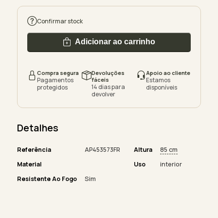
Confirmar stock
Adicionar ao carrinho
Compra segura
Devoluções
Apoio ao cliente
Pagamentos
fáceis
Estamos
14 dias para
protegidos
disponíveis
devolver
Detalhes
Referência
AP453573FR
Altura
85 cm
Material
Uso
interior
Resistente Ao Fogo
Sim