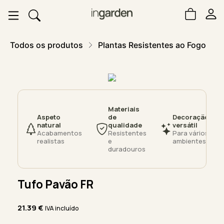
Todos os produtos
Plantas Resistentes ao Fogo
Materiais
Aspeto
de
Decoração
natural
qualidade
versátil
Acabamentos
Resistentes
Para vários
realistas
e
ambientes
duradouros
Tufo Pavão FR
21.39
€
IVA incluído