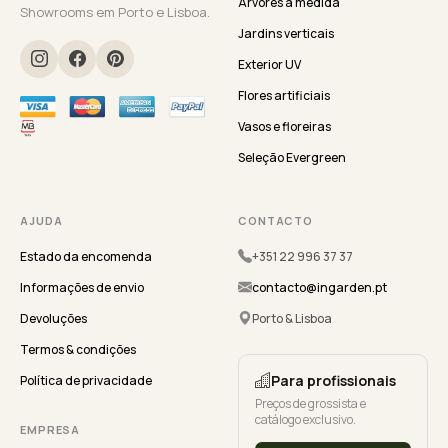
Árvores à medida
Showrooms em Porto e Lisboa.
Jardins verticais
Exterior UV
Flores artificiais
Vasos e floreiras
Seleção Evergreen
AJUDA
CONTACTO
Estado da encomenda
+351 22 996 37 37
Informações de envio
contacto@ingarden.pt
Devoluções
Porto & Lisboa
Termos & condições
Para profissionais
Política de privacidade
Preços de grossista e
catálogo exclusivo.
EMPRESA