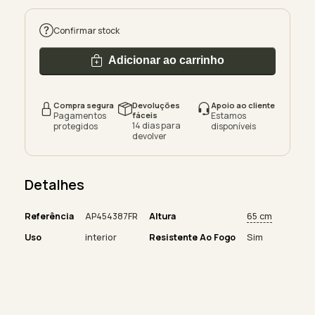
Confirmar stock
Adicionar ao carrinho
Compra segura
Devoluções
Apoio ao cliente
Pagamentos
fáceis
Estamos
14 dias para
protegidos
disponíveis
devolver
Detalhes
Referência
AP454387FR
Altura
65 cm
Uso
interior
Resistente Ao Fogo
Sim