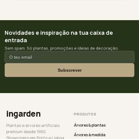
Novidades e inspiração na tua caixa de
entrada
Sem spam. Só plantas, promoções e ideias de decoração.
Subscrever
ingarden
PRODUTOS
Plantas e árvores artificiais
Árvores & plantas
premium desde 1950.
Árvores à medida
Showrooms em Porto e Lisboa.