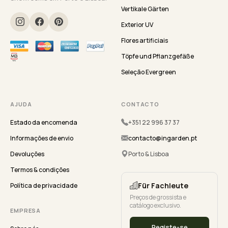
Vertikale Gärten
Exterior UV
Flores artificiais
Töpfe und Pflanzgefäße
Seleção Evergreen
AJUDA
CONTACTO
Estado da encomenda
+351 22 996 37 37
Informações de envio
contacto@ingarden.pt
Devoluções
Porto & Lisboa
Termos & condições
Für Fachleute
Política de privacidade
Preços de grossista e
catálogo exclusivo.
EMPRESA
Registe-se