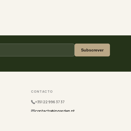
Subscrever
CONTACTO
+351 22 996 37 37
contacto@ingarden.pt
Porto & Lisboa