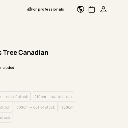
For professionals
 Tree Canadian
included
m
— out of stock
210cm
— out of stock
 stock
300cm
— out of stock
360cm
 stock