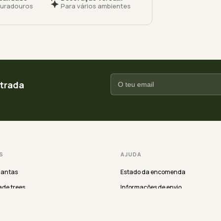
duradouros
Para vários ambientes
ntrada
S
AJUDA
lantas
Estado da encomenda
de trees
Informações de envio
rdens
Returns
Termos & condições