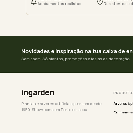
Acabamentos realistas
Resistentes e 
Novidades e inspiração na tua caixa de e
Sem spam. Só plantas, promoções e ideias de decoração.
ingarden
PRODUTO
Plantas e árvores artificiais premium desde
Árvores & p
1950. Showrooms em Porto e Lisboa.
Custom-ma
Vertical ga
Exterior UV