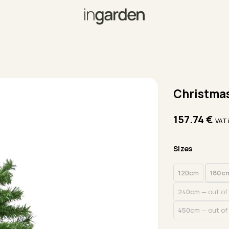
Christmas
157.74
€
VAT 
Sizes
120cm
180c
240cm
— out of
450cm
— out of