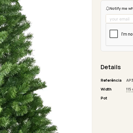
Notify me wh
Details
Referência
AP3
Width
115
Pot