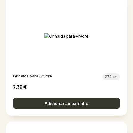
Grinalda para Arvore
270 cm
7.39
€
Adicionar ao carrinho