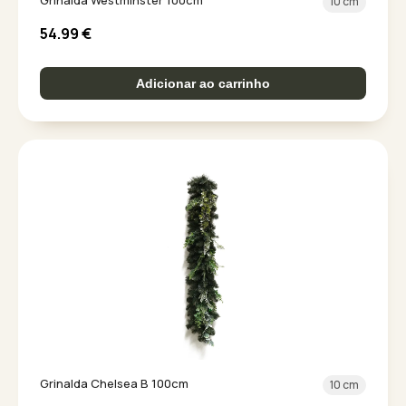
Grinalda Westminster 100cm
10 cm
54.99
€
Adicionar ao carrinho
Grinalda Chelsea B 100cm
10 cm