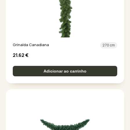
Grinalda Canadiana
270 cm
21.62
€
Adicionar ao carrinho