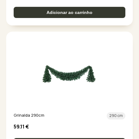
Adicionar ao carrinho
Grinalda 290cm
290 cm
59.11
€