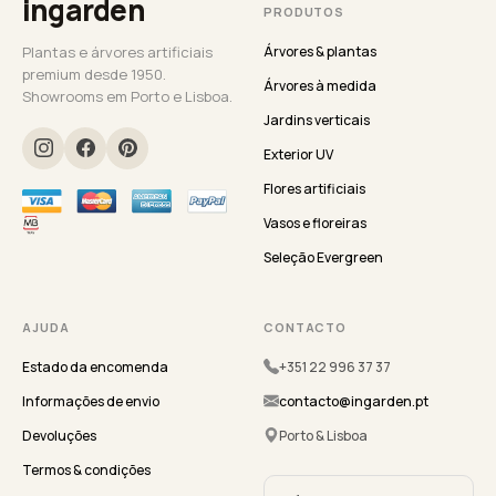
ingarden
PRODUTOS
Plantas e árvores artificiais
Árvores & plantas
premium desde 1950.
Árvores à medida
Showrooms em Porto e Lisboa.
Jardins verticais
Exterior UV
Flores artificiais
Vasos e floreiras
Seleção Evergreen
AJUDA
CONTACTO
Estado da encomenda
+351 22 996 37 37
Informações de envio
contacto@ingarden.pt
Devoluções
Porto & Lisboa
Termos & condições