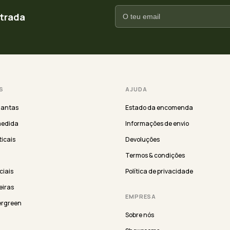
ntrada
S
AJUDA
lantas
Estado da encomenda
medida
Informações de envio
ticais
Devoluções
Termos & condições
iciais
Política de privacidade
eiras
EMPRESA
ergreen
Sobre nós