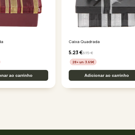
da
Caixa Quadrada
5.23
€
6.15
€
28+ un: 3.69
€
onar ao carrinho
Adicionar ao carrinho