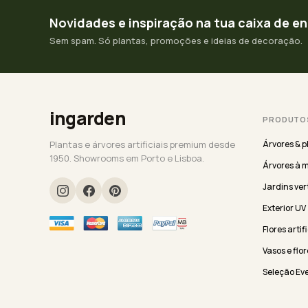
Novidades e inspiração na tua caixa de e
Sem spam. Só plantas, promoções e ideias de decoração.
ingarden
PRODUTO
Plantas e árvores artificiais premium desde
Árvores & p
1950. Showrooms em Porto e Lisboa.
Árvores à 
Jardins ver
Exterior UV
Flores artif
Vasos e flor
Seleção Ev