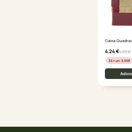
Caixa Quadra
4.24
€
4.99
€
34+ un: 3.00
€
Adici