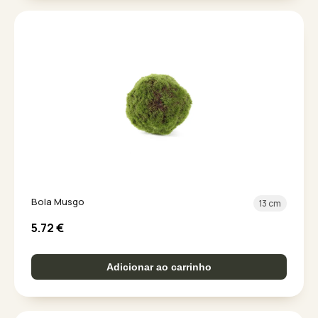
Bola Musgo
13 cm
5.72
€
Adicionar ao carrinho