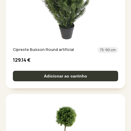
Cipreste Buisson Round artificial
75-90 cm
129.14
€
Adicionar ao carrinho