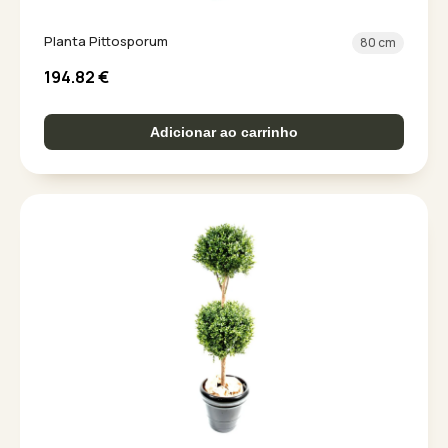
Planta Pittosporum
80 cm
194.82
€
Adicionar ao carrinho