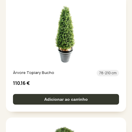
Àrvore Topiary Bucho
78-210 cm
110.16
€
Adicionar ao carrinho