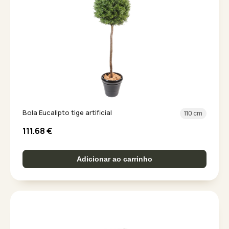
Bola Eucalipto tige artificial
110 cm
111.68
€
Adicionar ao carrinho