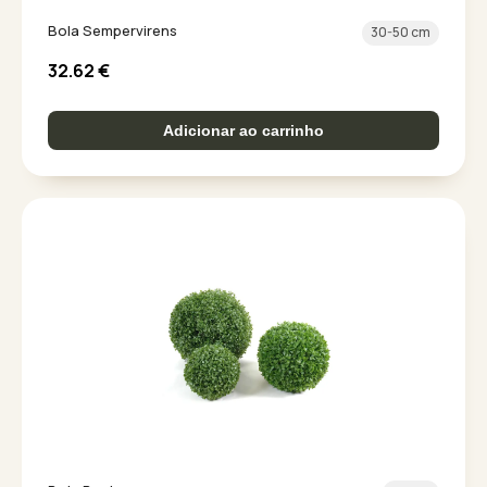
Bola Sempervirens
30-50 cm
32.62
€
Adicionar ao carrinho