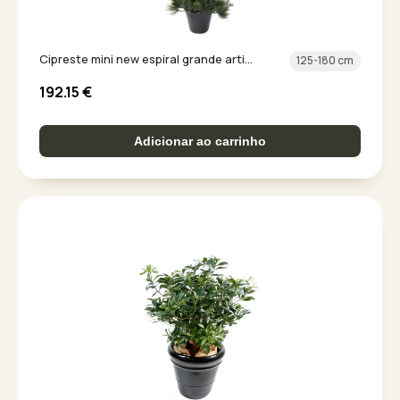
Cipreste mini new espiral grande arti...
125-180 cm
192.15
€
Adicionar ao carrinho