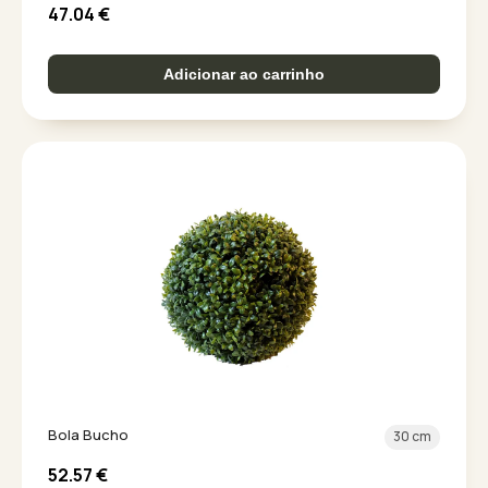
47.04
€
Adicionar ao carrinho
Bola Bucho
30 cm
52.57
€