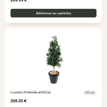
204.99
€
Adicionar ao carrinho
Loureiro Pirâmide artificial
150 cm
206.05
€