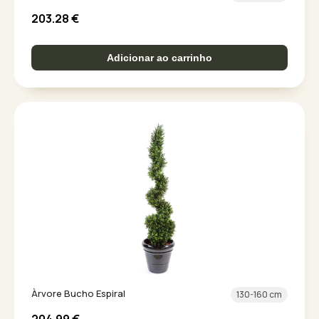
203.28
€
Adicionar ao carrinho
Àrvore Bucho Espiral
130-160 cm