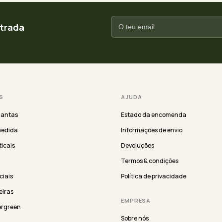
ntrada
S
AJUDA
lantas
Estado da encomenda
medida
Informações de envio
ticais
Devoluções
Termos & condições
iciais
Política de privacidade
eiras
EMPRESA
ergreen
Sobre nós