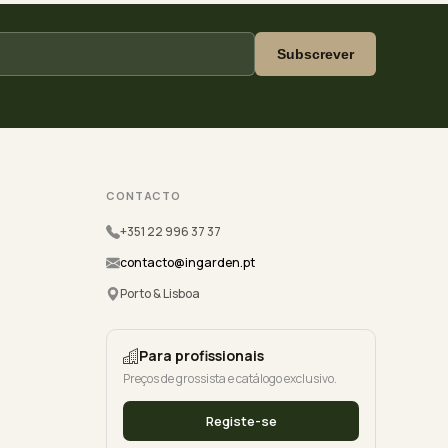
Subscrever
CONTACTO
+351 22 996 37 37
contacto@ingarden.pt
Porto & Lisboa
Para profissionais
Preços de grossista e catálogo exclusivo.
Registe-se