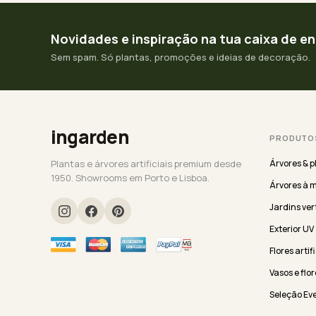
Novidades e inspiração na tua caixa de e
Sem spam. Só plantas, promoções e ideias de decoração.
ingarden
PRODUTO
Plantas e árvores artificiais premium desde
Árvores & p
1950. Showrooms em Porto e Lisboa.
Árvores à 
Jardins ver
Exterior UV
Flores artif
Vasos e flor
Seleção Ev