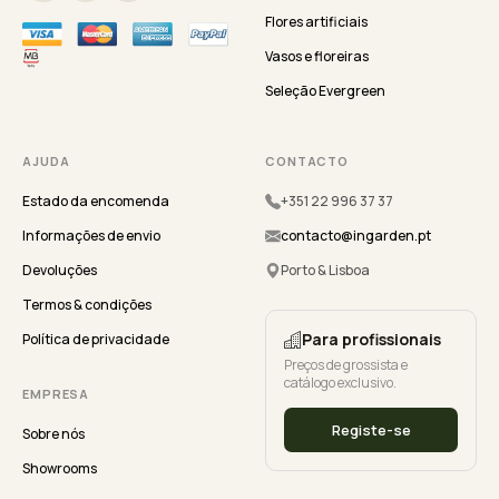
Flores artificiais
Vasos e floreiras
Seleção Evergreen
AJUDA
CONTACTO
Estado da encomenda
+351 22 996 37 37
Informações de envio
contacto@ingarden.pt
Devoluções
Porto & Lisboa
Termos & condições
Para profissionais
Política de privacidade
Preços de grossista e
catálogo exclusivo.
EMPRESA
Registe-se
Sobre nós
Showrooms