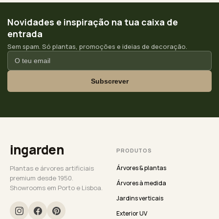
Novidades e inspiração na tua caixa de
entrada
Sem spam. Só plantas, promoções e ideias de decoração.
Subscrever
ingarden
PRODUTOS
Plantas e árvores artificiais
Árvores & plantas
premium desde 1950.
Árvores à medida
Showrooms em Porto e Lisboa.
Jardins verticais
Exterior UV