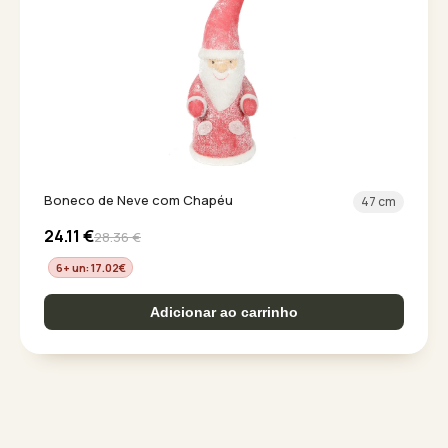
Boneco de Neve com Chapéu
47 cm
24.11
€
28.36
€
6+ un: 17.02
€
Adicionar ao carrinho