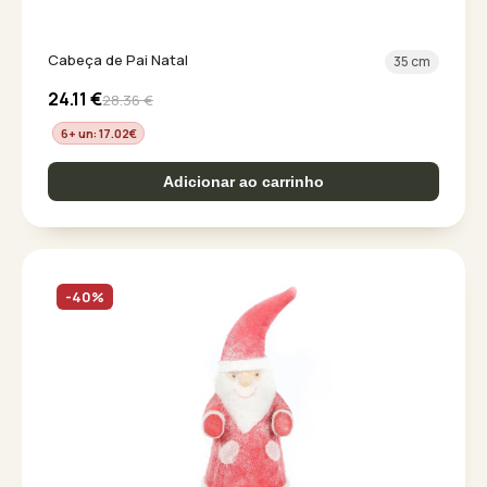
Cabeça de Pai Natal
35 cm
24.11
€
28.36
€
6+ un: 17.02
€
Adicionar ao carrinho
-40%