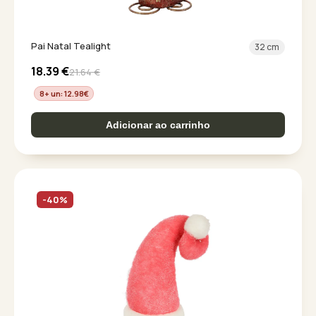
Pai Natal Tealight
32 cm
18.39
€
21.64
€
8+ un: 12.98
€
Adicionar ao carrinho
-40%