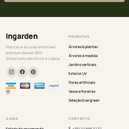
ingarden
PRODUTOS
Plantas e árvores artificiais
Árvores & plantas
premium desde 1950.
Árvores à medida
Showrooms em Porto e Lisboa.
Jardins verticais
Exterior UV
Flores artificiais
Vasos e floreiras
Seleção Evergreen
AJUDA
CONTACTO
Estado da encomenda
+351 22 996 37 37