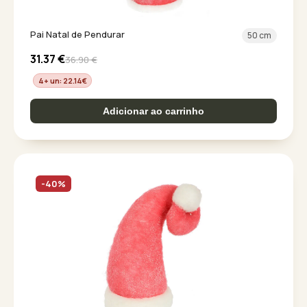
Pai Natal de Pendurar
50 cm
31.37
€
36.90
€
4+ un: 22.14
€
Adicionar ao carrinho
-40%