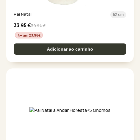
Pai Natal
52 cm
33.95
€
39.94
€
4+ un: 23.96
€
Adicionar ao carrinho