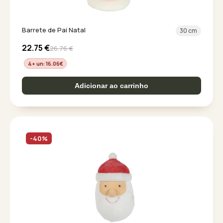
Barrete de Pai Natal
30 cm
22.75
€
26.76
€
4+ un: 16.06
€
Adicionar ao carrinho
-40%