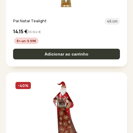
Pai Natal Tealight
46 cm
14.15
€
16.64
€
8+ un: 9.99
€
Adicionar ao carrinho
-40%