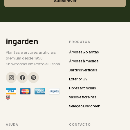
Subscrever
ingarden
PRODUTOS
Plantas e árvores artificiais
Árvores & plantas
premium desde 1950.
Árvores à medida
Showrooms em Porto e Lisboa.
Jardins verticais
Exterior UV
Flores artificiais
Vasos e floreiras
Seleção Evergreen
AJUDA
CONTACTO