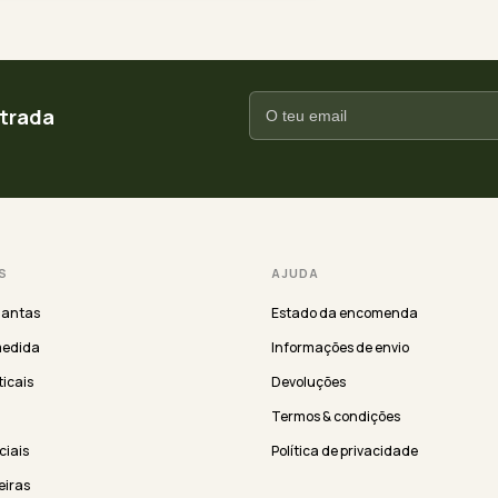
ntrada
S
AJUDA
lantas
Estado da encomenda
medida
Informações de envio
ticais
Devoluções
Termos & condições
iciais
Política de privacidade
eiras