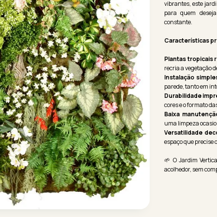
vibrantes, este jard
para quem deseja
constante.
Características pr
Plantas tropicais 
recria a vegetação 
Instalação simple
parede, tanto em int
Durabilidade imp
cores e o formato da
Baixa manutençã
uma limpeza ocasion
Versatilidade dec
espaço que precise d
🌱 O Jardim Vertica
acolhedor, sem com