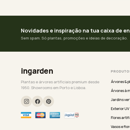
Novidades e inspiração na tua caixa de e
Sem spam. Só plantas, promoções e ideias de decoração.
ingarden
PRODUTO
Plantas e árvores artificiais premium desde
Árvores & p
1950. Showrooms em Porto e Lisboa.
Árvores à 
Jardins ver
Exterior UV
Flores artif
Vasos e flor