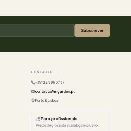
Subscrever
CONTACTO
+351 22 996 37 37
contacto@ingarden.pt
Porto & Lisboa
Para profissionais
Preços de grossista e catálogo exclusivo.