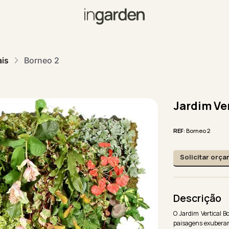
ais
Borneo 2
Jardim Ve
REF
: Borneo 2
Solicitar orç
Descrição
O Jardim Vertical B
paisagens exubera