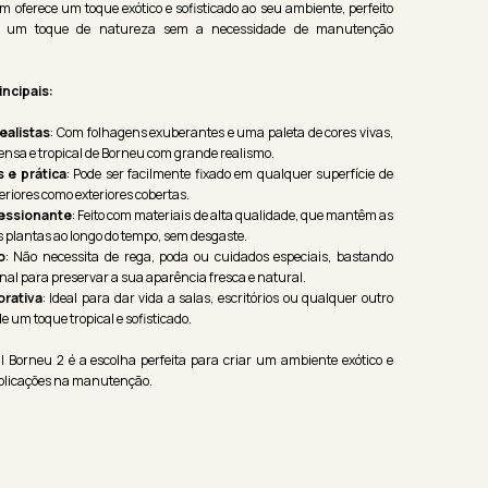
im oferece um toque exótico e sofisticado ao seu ambiente, perfeito
 um toque de natureza sem a necessidade de manutenção
incipais:
realistas
: Com folhagens exuberantes e uma paleta de cores vivas,
densa e tropical de Borneu com grande realismo.
s e prática
: Pode ser facilmente fixado em qualquer superfície de
eriores como exteriores cobertas.
ressionante
: Feito com materiais de alta qualidade, que mantêm as
s plantas ao longo do tempo, sem desgaste.
o
: Não necessita de rega, poda ou cuidados especiais, bastando
al para preservar a sua aparência fresca e natural.
orativa
: Ideal para dar vida a salas, escritórios ou qualquer outro
e um toque tropical e sofisticado.
l Borneu 2 é a escolha perfeita para criar um ambiente exótico e
plicações na manutenção.