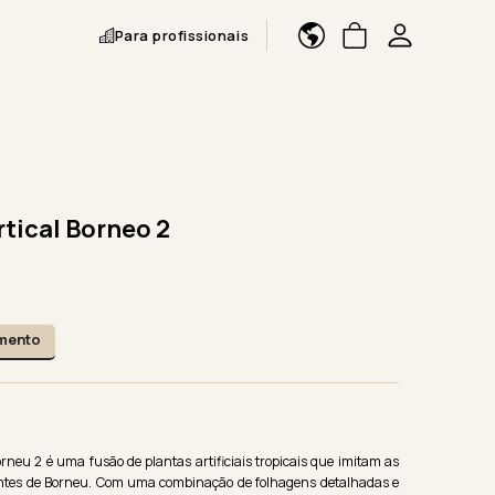
Para profissionais
rtical Borneo 2
amento
orneu 2 é uma fusão de plantas artificiais tropicais que imitam as
ntes de Borneu. Com uma combinação de folhagens detalhadas e